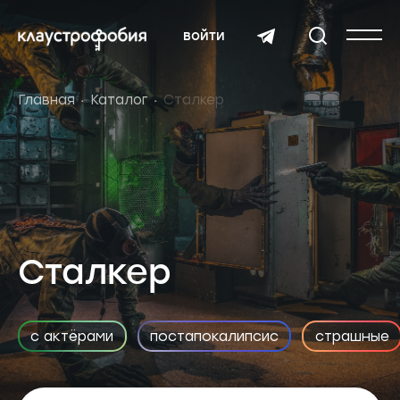
войти
Главная
Каталог
Сталкер
Сталкер
с актёрами
постапокалипсис
страшные