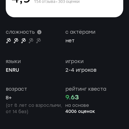
сложность
с актёрами
нет
языки
игроки
EN
RU
2-4 игроков
возраст
рейтинг квеста
9.63
8+
(от 8 лет со взрослыми,
на основе
4006 оценок
от 14 без)