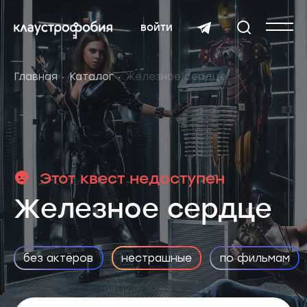
войти
Главная
Каталог
Железное сердце
Этот квест недоступен
Железное сердце
без актёров
нестрашные
по фильмам