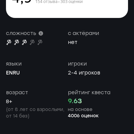
сложность
с актёрами
нет
языки
игроки
EN
RU
2-4 игроков
возраст
рейтинг квеста
9.63
8+
(от 8 лет со взрослыми,
на основе
4006 оценок
от 14 без)