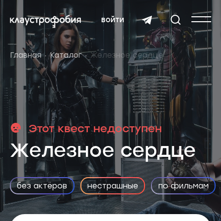
войти
Главная
Каталог
Железное сердце
Этот квест недоступен
Железное сердце
без актёров
нестрашные
по фильмам