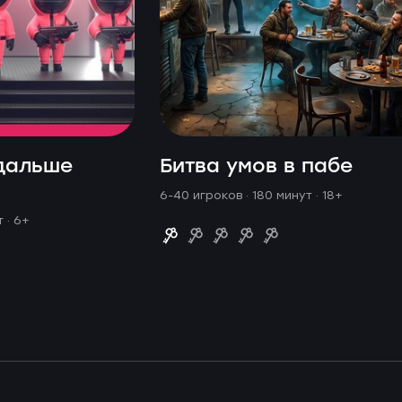
дальше
Битва умов в пабе
6-40 игроков · 180 минут
· 18+
ут
· 6+