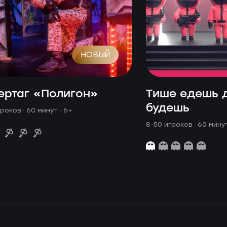
НОВЫЙ
ертаг «Полигон»
Тише едешь 
будешь
гроков · 60 минут
· 6+
8-50 игроков · 60 мин