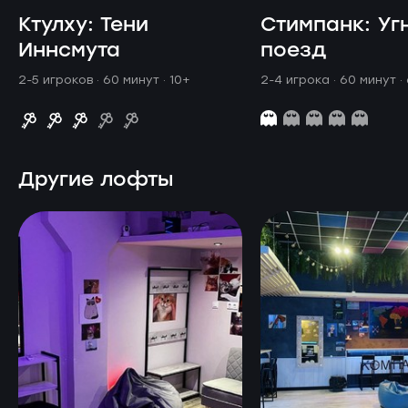
Ктулху: Тени
Стимпанк: Уг
Иннсмута
поезд
2-5 игроков · 60 минут
· 10+
2-4 игрока · 60 минут
·
Другие лофты