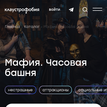
войти
Главная
Каталог
Мафия. Часовая башня
Мафия. Часовая
башня
нестрашные
аттракционы
социальные и