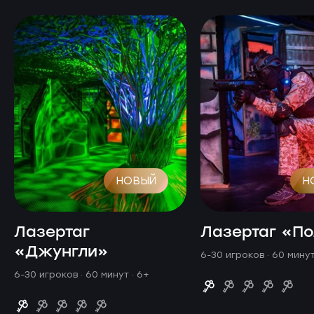
НОВЫЙ
Н
Лазертаг
Лазертаг «П
«Джунгли»
6-30 игроков · 60 мину
6-30 игроков · 60 минут
· 6+