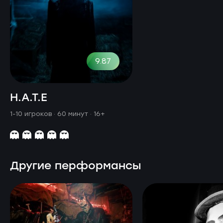
9.87
H.A.T.E
1-10 игроков · 60 минут
· 16+
Другие перформансы