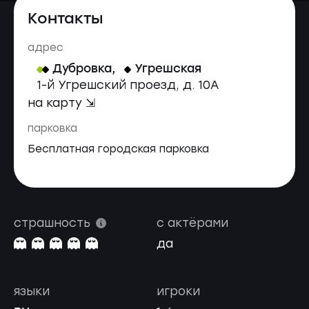
Контакты
адрес
Дубровка
,
Угрешская
1-й Угрешский проезд, д. 10А
на карту ⇲
парковка
Бесплатная городская парковка
страшность
с актёрами
да
языки
игроки