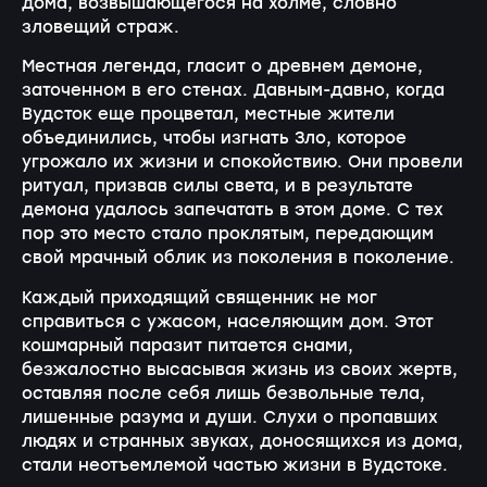
дома, возвышающегося на холме, словно
зловещий страж.
Местная легенда, гласит о древнем демоне,
заточенном в его стенах. Давным-давно, когда
Вудсток еще процветал, местные жители
объединились, чтобы изгнать Зло, которое
угрожало их жизни и спокойствию. Они провели
ритуал, призвав силы света, и в результате
демона удалось запечатать в этом доме. С тех
пор это место стало проклятым, передающим
свой мрачный облик из поколения в поколение.
Каждый приходящий священник не мог
справиться с ужасом, населяющим дом. Этот
кошмарный паразит питается снами,
безжалостно высасывая жизнь из своих жертв,
оставляя после себя лишь безвольные тела,
лишенные разума и души. Слухи о пропавших
людях и странных звуках, доносящихся из дома,
стали неотъемлемой частью жизни в Вудстоке.