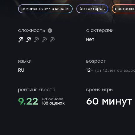
рекомендуемые квесты
без актёров
нестраш
сложность
с актёрами
нет
языки
возраст
RU
12+
(от 12 лет со взро
рейтинг квеста
время игры
9.22
60 минут
на основе
188 оценок