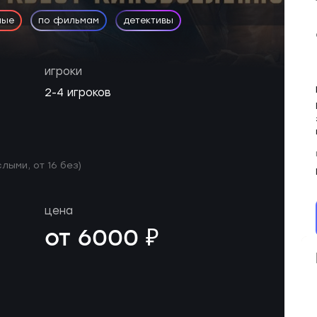
ные
по фильмам
детективы
игроки
2-4 игроков
слыми, от 16 без)
цена
от 6000 ₽