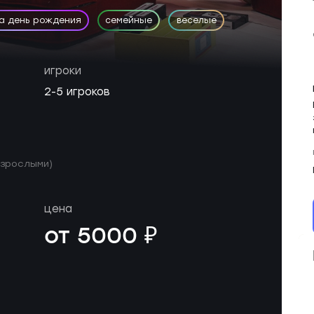
на день рождения
семейные
веселые
игроки
2-5 игроков
 взрослыми)
цена
от 5000 ₽