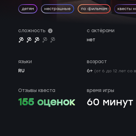
детям
нестрашные
по фильмам
квесты 
сложность
с актёрами
нет
языки
возраст
RU
6+
(от 6 до 12 лет со
Отзывы квеста
время игры
155 оценок
60 минут