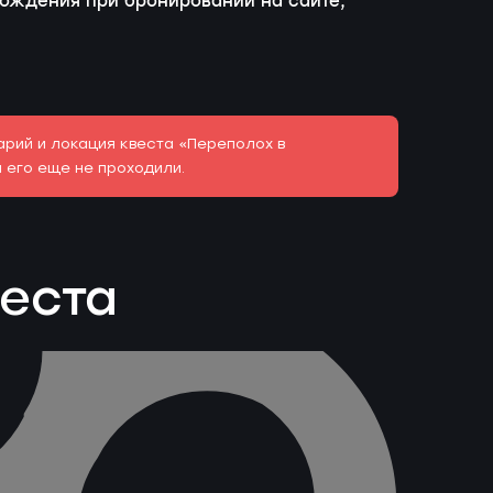
вождения при бронировании на сайте,
рий и локация квеста «Переполох в
 его еще не проходили.
веста