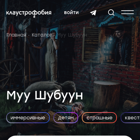
войти
Главная
Каталог
Муу Шубуун
Муу Шубуун
иммерсивные
детям
страшные
квест