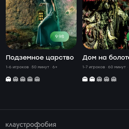
9.98
Подземное царство
Дом на болот
1-6 игроков · 50 минут
· 6+
1-7 игроков · 60 минут
·