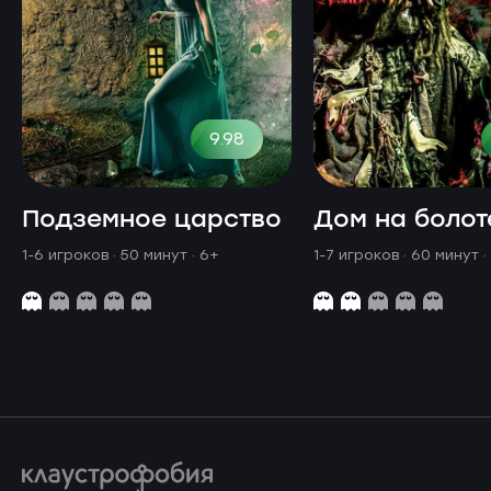
9.98
Подземное царство
Дом на болот
1-6 игроков · 50 минут
· 6+
1-7 игроков · 60 минут
·