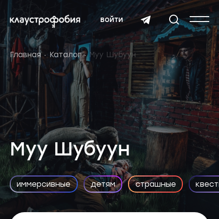
войти
Главная
Каталог
Муу Шубуун
Муу Шубуун
иммерсивные
детям
страшные
квест