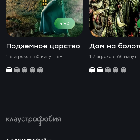
9.98
Подземное царство
Дом на болот
1-6 игроков · 50 минут
· 6+
1-7 игроков · 60 минут
·