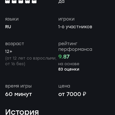
да
языки
игроки
RU
1-6 участников
возраст
рейтинг
перформанса
12+
9.87
(от 12 лет со взрослыми,
от 16 без)
на основе
83 оценки
время игры
цена
60 минут
от 7000 ₽
История