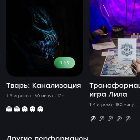
9.69
Тварь: Канализация
Трансформа
игра Лила
1-8 игроков · 60 минут
· 12+
1-4 игрока · 180 минут
·
Другие перформансы