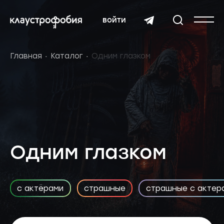
войти
Главная
Каталог
Одним глазком
Одним глазком
с актёрами
страшные
страшные с актер