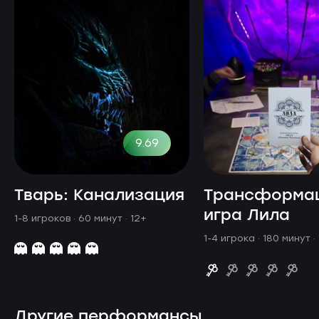
9.69
Тварь: Канализация
Трансформа
игра Лила
1-8 игроков · 60 минут
· 12+
1-4 игрока · 180 минут
·
Другие перформансы