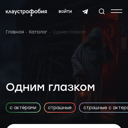
войти
Главная
Каталог
Одним глазком
Одним глазком
с актёрами
страшные
страшные с актер