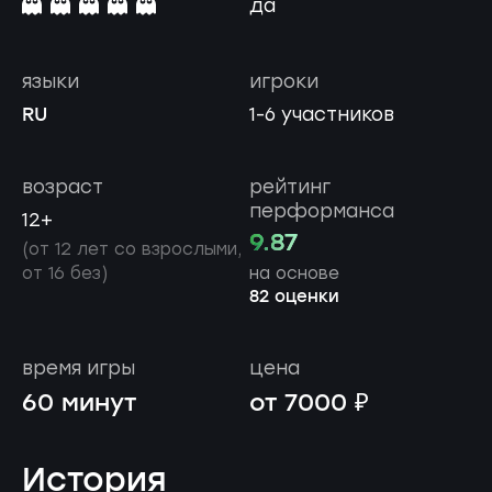
да
языки
игроки
RU
1-6 участников
возраст
рейтинг
перформанса
12+
9.87
(от 12 лет со взрослыми,
от 16 без)
на основе
82 оценки
время игры
цена
60 минут
от 7000 ₽
История