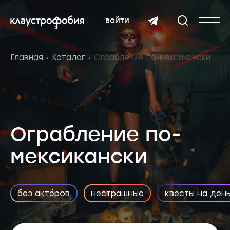
войти
Главная
Каталог
Ограбление по-мексикански
Ограбление по-
мексикански
без актёров
нестрашные
квесты на ден