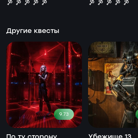
Другие квесты
9.73
По ту сторону
Убежище 13.