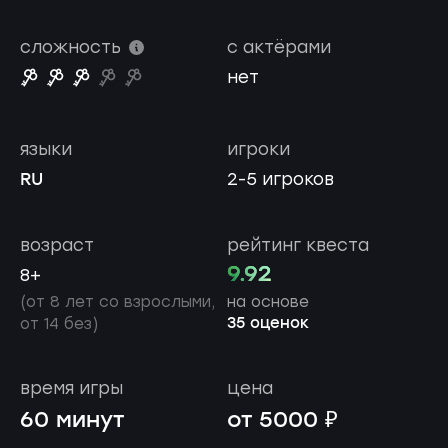
сложность
с актёрами
нет
языки
игроки
RU
2-5 игроков
возраст
рейтинг квеста
9.92
8+
(от 8 лет со взрослыми,
на основе
35 оценок
от 14 без)
время игры
цена
60 минут
от 5000 ₽