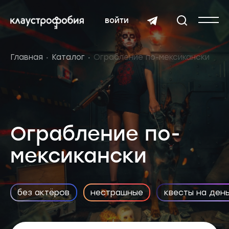
войти
Главная
Каталог
Ограбление по-мексикански
Ограбление по-
мексикански
без актёров
нестрашные
квесты на ден