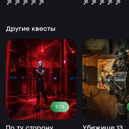
Другие квесты
9.73
По ту сторону
Убежище 13.