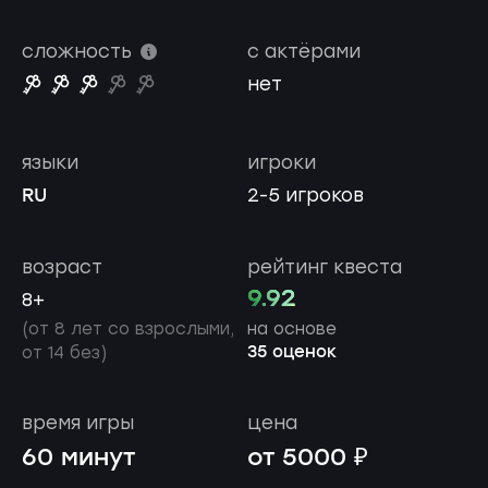
сложность
с актёрами
нет
языки
игроки
RU
2-5 игроков
возраст
рейтинг квеста
9.92
8+
(от 8 лет со взрослыми,
на основе
35 оценок
от 14 без)
время игры
цена
60 минут
от 5000 ₽