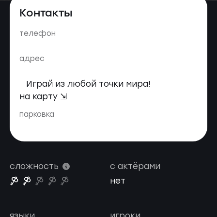
Контакты
телефон
адрес
Играй из любой точки мира!
на карту ⇲
парковка
сложность
с актёрами
нет
языки
игроки