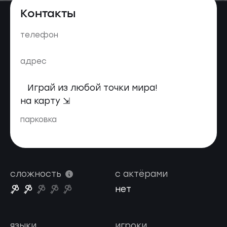
Контакты
телефон
адрес
Играй из любой точки мира!
на карту ⇲
парковка
сложность
с актёрами
нет
языки
игроки