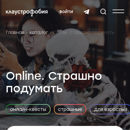
войти
Главная
Каталог
Online. Страшно подумать
Online. Страшно
подумать
онлайн-квесты
страшные
для взрослых