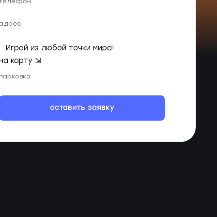
телефон
адрес
Играй из любой точки мира!
на карту ⇲
парковка
оставить заявку