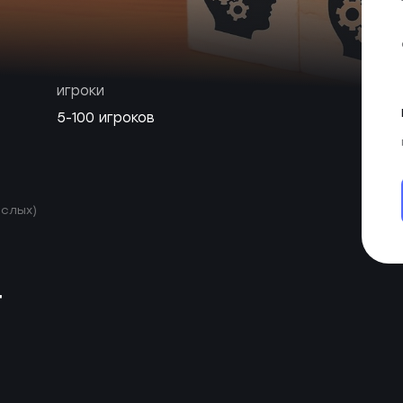
игроки
5-100 игроков
ослых)
т