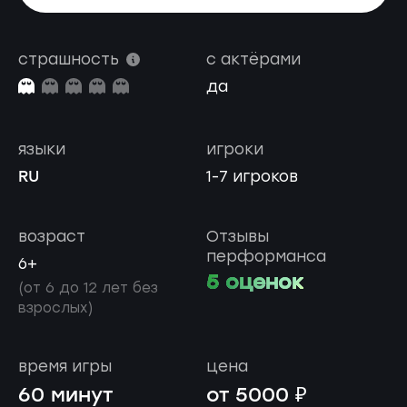
страшность
с актёрами
да
языки
игроки
RU
1-7 игроков
возраст
Отзывы
перформанса
6+
5 оценок
(от 6 до 12 лет без
взрослых)
время игры
цена
60 минут
от 5000 ₽