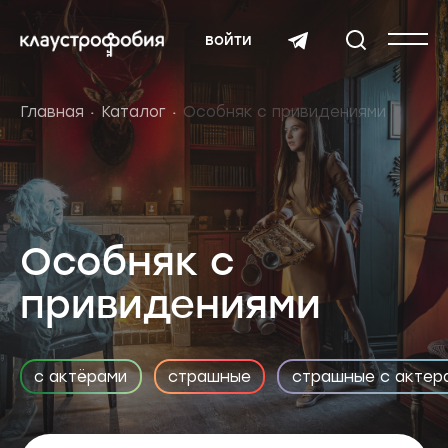
войти
Главная
Каталог
Особняк с привидениями
Особняк с
привидениями
с актёрами
страшные
страшные с актер