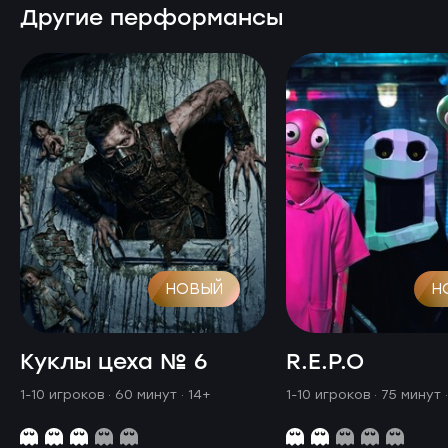
Другие перформансы
НОВЫЙ
Н
Куклы цеха № 6
R.E.P.O
1-10 игроков · 60 минут
· 14+
1-10 игроков · 75 минут