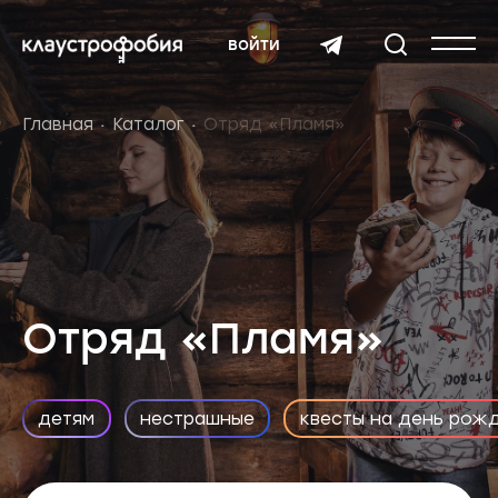
войти
Главная
Каталог
Отряд «Пламя»
Отряд «Пламя»
детям
нестрашные
квесты на день рож