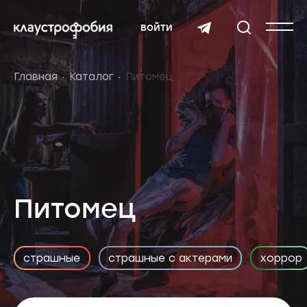
войти
Главная
Каталог
Питомец
Питомец
страшные
страшные с актерами
хоррор