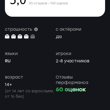
страшность
с актёрами
да
языки
игроки
RU
2-8 участников
возраст
Отзывы
перформанса
14+
60 оценок
(от 14 лет со взрослыми,
от 16 без)