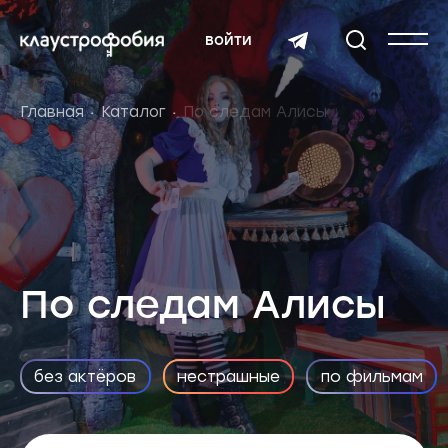
войти
Главная
Каталог
По следам Алисы
По следам Алисы
без актёров
нестрашные
по фильмам