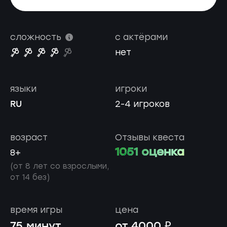
сложность
с актёрами
нет
языки
игроки
RU
2-4 игроков
возраст
Отзывы квеста
1051 оценка
8+
(от 8 лет со взрослыми,
от 14 без)
время игры
цена
75 минут
от 4000 ₽