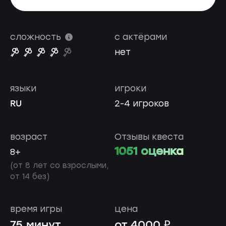
сложность
с актёрами
нет
языки
игроки
RU
2-4 игроков
возраст
Отзывы квеста
1051 оценка
8+
(от 8 лет со взрослыми,
от 14 без)
время игры
цена
75 минут
от 4000 ₽