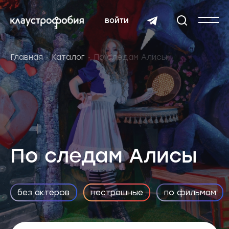
войти
Главная
Каталог
По следам Алисы
По следам Алисы
без актёров
нестрашные
по фильмам