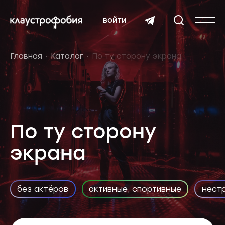
войти
Главная
Каталог
По ту сторону экрана
По ту сторону
экрана
без актёров
активные, спортивные
нест