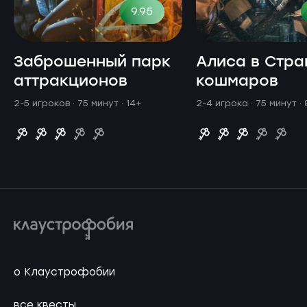
9.95
Заброшенный парк
Алиса в Стра
аттракционов
кошмаров
2-5 игроков · 75 минут
· 14+
2-4 игрока · 75 минут
·
о Клаустрофобии
все квесты