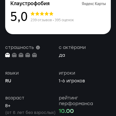
страшность
с актёрами
да
языки
игроки
RU
1-6 игроков
возраст
рейтинг
перформанса
8+
10.00
(от 8 лет без взрослых)