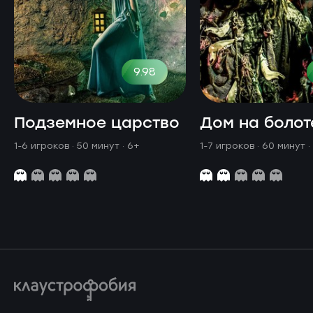
9.98
Подземное царство
Дом на болот
1-6 игроков · 50 минут
· 6+
1-7 игроков · 60 минут
·