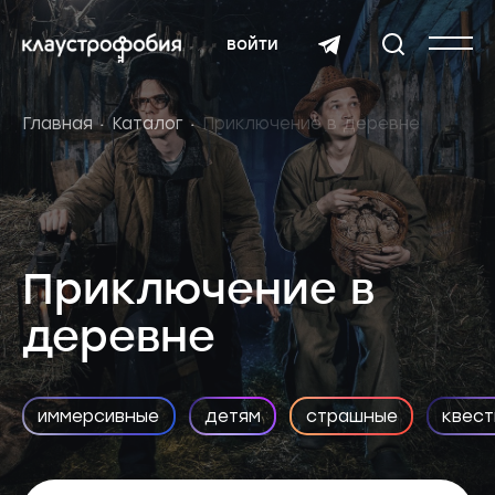
войти
Главная
Каталог
Приключение в деревне
Приключение в
деревне
иммерсивные
детям
страшные
квест