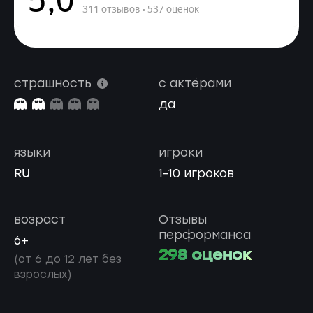
страшность
с актёрами
да
языки
игроки
RU
1-10 игроков
возраст
Отзывы
перформанса
6+
298 оценок
(от 6 до 12 лет без
взрослых)