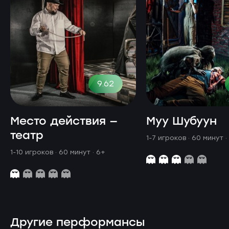
9.62
Место действия —
Муу Шубуун
театр
1-7 игроков · 60 минут
·
1-10 игроков · 60 минут
· 6+
Другие перформансы