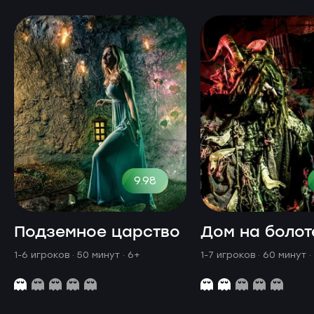
9.98
Подземное царство
Дом на болот
1-6 игроков · 50 минут
· 6+
1-7 игроков · 60 минут
·