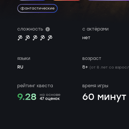
фантастические
сложность
с актёрами
нет
языки
возраст
RU
8+
(от 8 лет со взросл
рейтинг квеста
время игры
9.28
60 минут
на основе
47 оценок