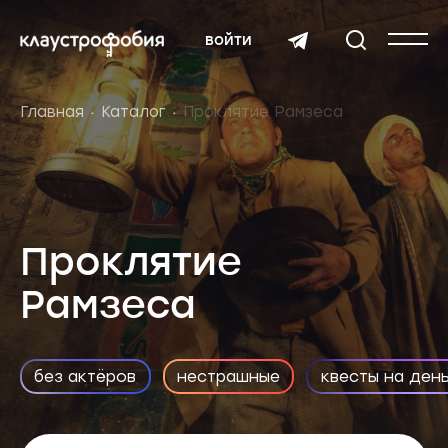
войти
Главная
Каталог
Проклятие Рамзеса
Проклятие
Рамзеса
без актёров
нестрашные
квесты на ден