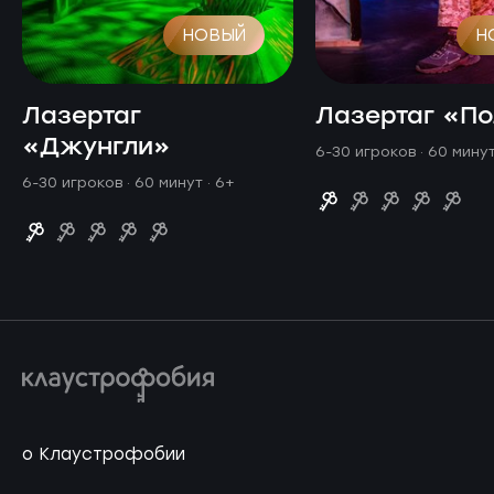
НОВЫЙ
Н
Лазертаг
Лазертаг «П
«Джунгли»
6-30 игроков · 60 мину
6-30 игроков · 60 минут
· 6+
о Клаустрофобии