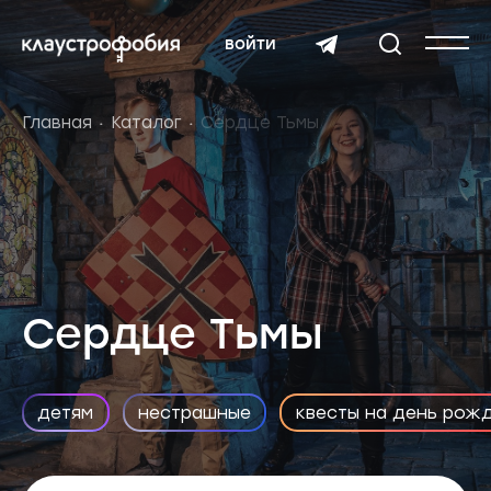
войти
Главная
Каталог
Сердце Тьмы
Сердце Тьмы
детям
нестрашные
квесты на день рож