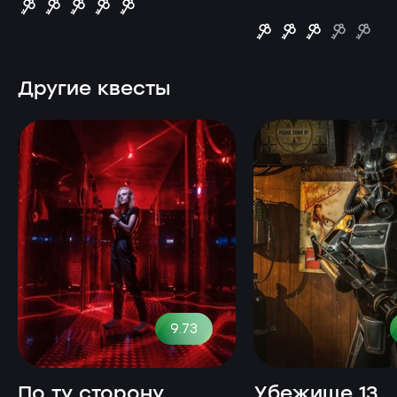
Другие квесты
9.73
По ту сторону
Убежище 13.