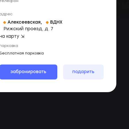
телефон
адрес
Алексеевская
,
ВДНХ
Рижский проезд, д. 7
на карту ⇲
парковка
Бесплатная парковка
забронировать
подарить