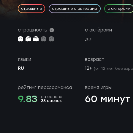
страшные
страшные с актерами
с актёрами
страшность
с актёрами
да
языки
возраст
RU
12+
(от 12 лет без взр
рейтинг перформанса
время игры
9.83
60 минут
на основе
38 оценок