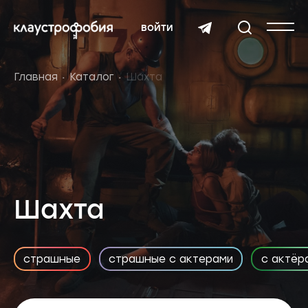
войти
Главная
Каталог
Шахта
Шахта
страшные
страшные с актерами
с актёр