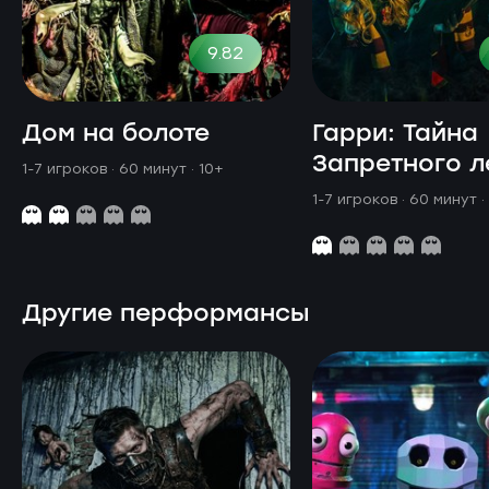
9.82
Дом на болоте
Гарри: Тайна
Запретного л
1-7 игроков · 60 минут
· 10+
1-7 игроков · 60 минут
·
Другие перформансы