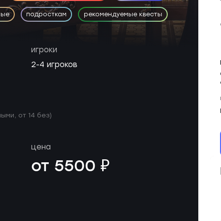
ные
подросткам
рекомендуемые квесты
игроки
2-4 игроков
ыми, от 14 без)
цена
от 5500 ₽