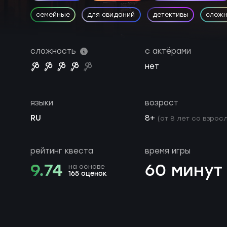
семейные
для свиданий
детективы
слож
сложность
с актёрами
нет
языки
возраст
RU
8+
(от 8 лет со взросл
рейтинг квеста
время игры
9.74
60 минут
на основе
165 оценок