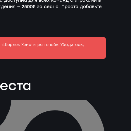
а доступна для всех команд с игроками в
ждения — 2500₽ за сеанс. Просто добавьте
 «Шерлок Хомс: игра теней». Убедитесь,
веста