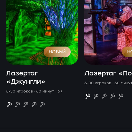
НОВЫЙ
Н
Лазертаг
Лазертаг «П
«Джунгли»
6-30 игроков · 60 мину
6-30 игроков · 60 минут
· 6+