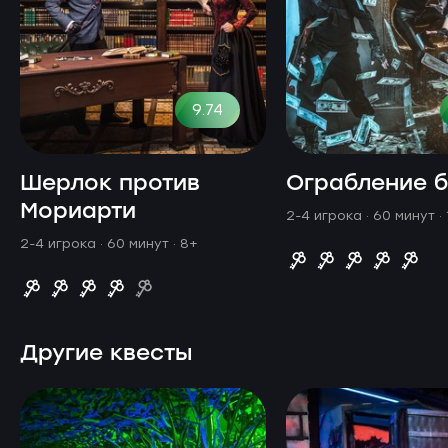
9.74
Шерлок против
Ограбление 
Мориарти
2-4 игрока · 60 минут
·
2-4 игрока · 60 минут
· 8+
Другие квесты