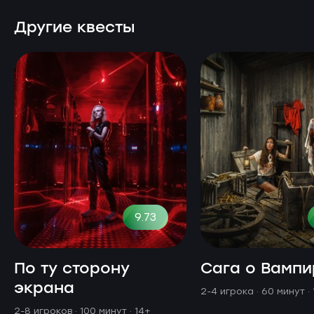
Другие квесты
9.73
По ту сторону
Сага о Вампи
экрана
2-4 игрока · 60 минут
·
2-8 игроков · 100 минут
· 14+