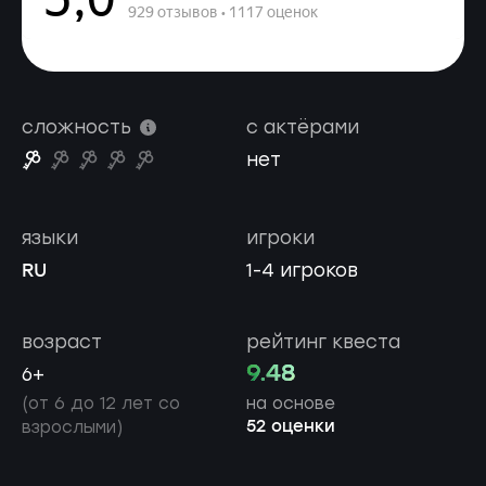
сложность
с актёрами
нет
языки
игроки
RU
1-4 игроков
возраст
рейтинг квеста
9.48
6+
(от 6 до 12 лет со
на основе
52 оценки
взрослыми)