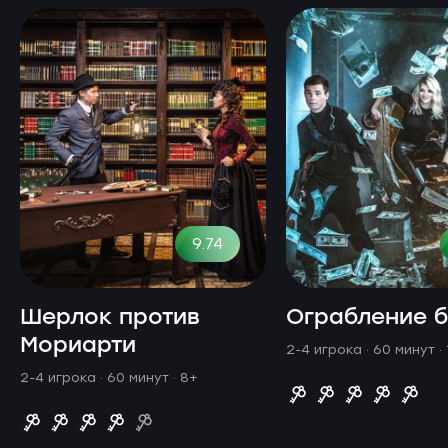
9.74
Шерлок против
Ограбление 
Мориарти
2-4 игрока · 60 минут
·
2-4 игрока · 60 минут
· 8+