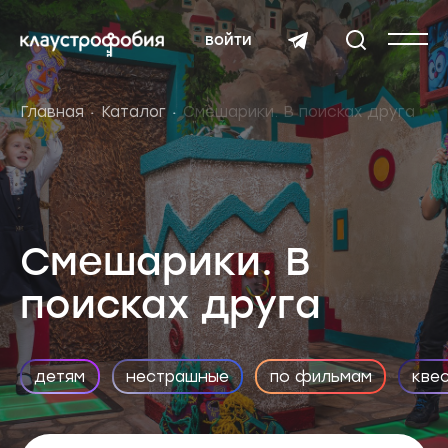
войти
Главная
Каталог
Смешарики. В поисках друга
Смешарики. В
поисках друга
детям
нестрашные
по фильмам
кве