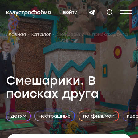
войти
Главная
Каталог
Смешарики. В поисках друга
Смешарики. В
поисках друга
детям
нестрашные
по фильмам
кве