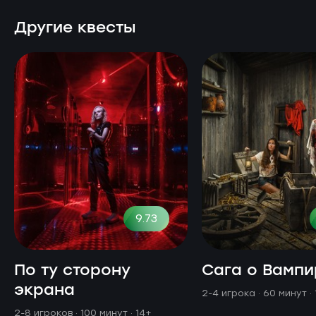
Другие квесты
9.73
По ту сторону
Сага о Вампи
экрана
2-4 игрока · 60 минут
·
2-8 игроков · 100 минут
· 14+