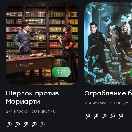
9.74
Шерлок против
Ограбление 
Мориарти
2-4 игрока · 60 минут
·
2-4 игрока · 60 минут
· 8+