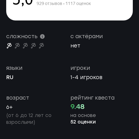
сложность
с актёрами
нет
языки
игроки
RU
1-4 игроков
возраст
рейтинг квеста
9.48
6+
(от 6 до 12 лет со
на основе
52 оценки
взрослыми)