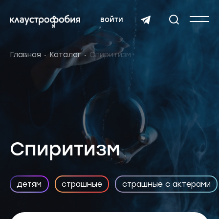
войти
Главная
Каталог
Спиритизм
Спиритизм
детям
страшные
страшные с актерами