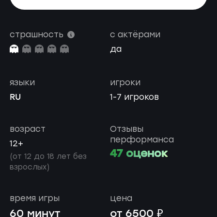
страшность
с актёрами
да
языки
игроки
RU
1-7 игроков
возраст
Отзывы
перформанса
12+
47 оценок
(от 12 до 18 лет без
взрослых)
время игры
цена
60 минут
от 6500 ₽