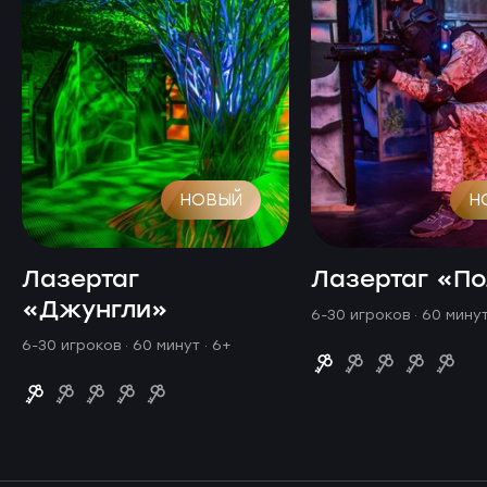
НОВЫЙ
Н
Лазертаг
Лазертаг «П
«Джунгли»
6-30 игроков · 60 мину
6-30 игроков · 60 минут
· 6+