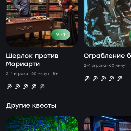
9.74
Шерлок против
Ограбление 
Мориарти
2-4 игрока · 60 минут
·
2-4 игрока · 60 минут
· 8+
Другие квесты