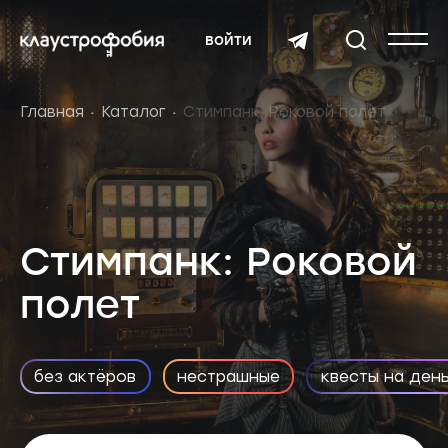
войти
Главная
Каталог
Стимпанк: Роковой полет
Стимпанк: Роковой
полет
без актёров
нестрашные
квесты на ден