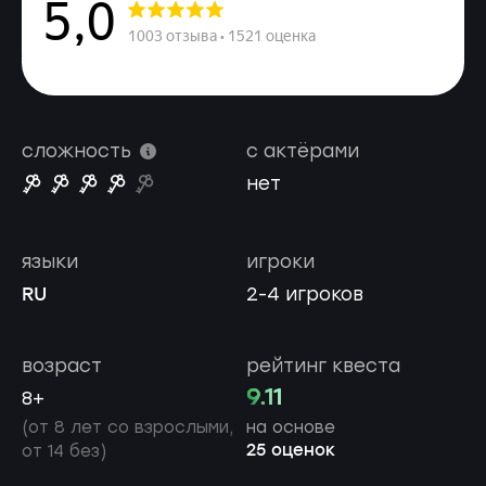
сложность
с актёрами
нет
языки
игроки
RU
2-4 игроков
возраст
рейтинг квеста
9.11
8+
(от 8 лет со взрослыми,
на основе
25 оценок
от 14 без)