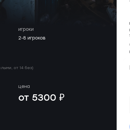
игроки
2-8 игроков
слыми, от 14 без)
цена
от 5300 ₽