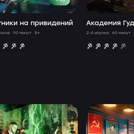
тники на привидений
Академия Гу
роков · 90 минут
· 8+
2-4 игрока · 60 минут
·