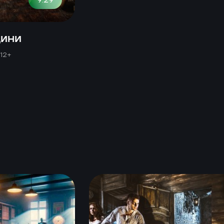
дини
 12+