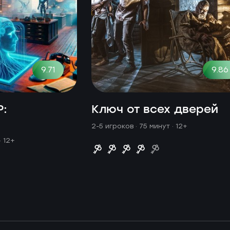
9.71
9.86
Р:
Ключ от всех дверей
а
2-5 игроков · 75 минут
· 12+
· 12+