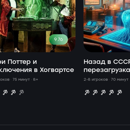
9.76
ри Поттер и
Назад в ССС
ключения в Хогвартсе
перезагрузк
оков · 75 минут
· 8+
2-8 игроков · 70 минут