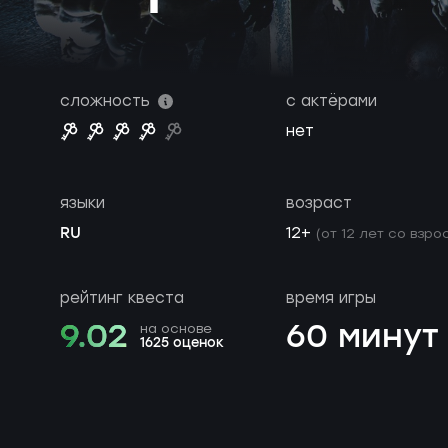
сложность
с актёрами
нет
языки
возраст
RU
12+
(от 12 лет со взро
рейтинг квеста
время игры
9.02
60 минут
на основе
1625 оценок