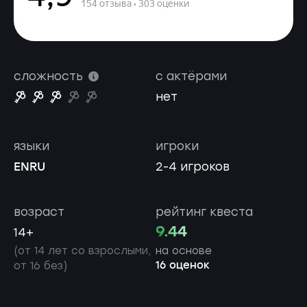
сложность
с актёрами
нет
языки
игроки
EN
RU
2-4 игроков
возраст
рейтинг квеста
9.44
14+
(от 14 лет со взрослыми,
на основе
16 оценок
от 16 без)