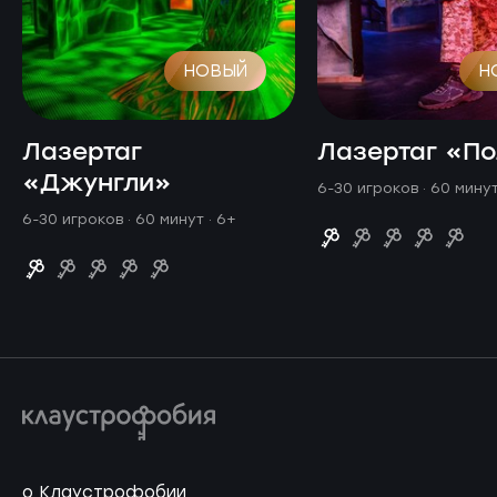
НОВЫЙ
Н
Лазертаг
Лазертаг «П
«Джунгли»
6-30 игроков · 60 мину
6-30 игроков · 60 минут
· 6+
о Клаустрофобии