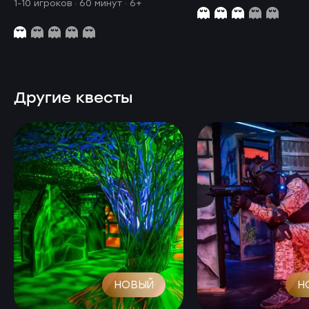
1-10 игроков · 60 минут
· 6+
Другие квесты
НОВЫЙ
Н