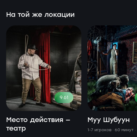
На той же локации
9.61
Место действия —
Муу Шубуун
театр
1-7 игроков · 60 минут
·