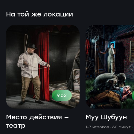
На той же локации
9.62
Место действия —
Муу Шубуун
театр
1-7 игроков · 60 минут
·