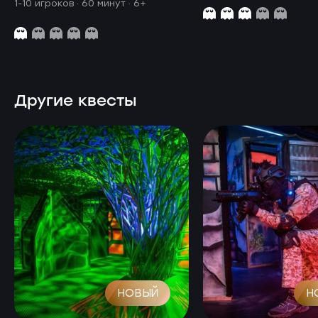
1-10 игроков · 60 минут
· 6+
Другие квесты
НОВЫЙ
Н