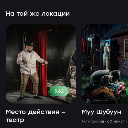
На той же локации
9.62
Место действия —
Муу Шубуун
театр
1-7 игроков · 60 минут
·