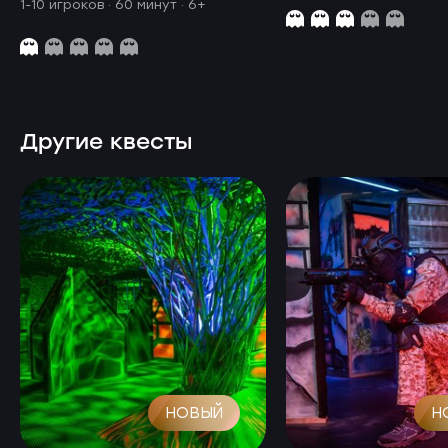
1-10 игроков · 60 минут
· 6+
Другие квесты
НОВЫЙ
Н