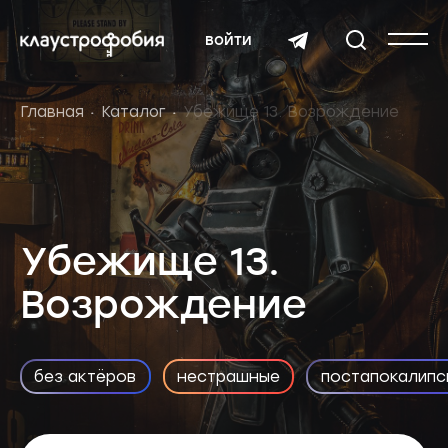
войти
Главная
Каталог
Убежище 13. Возрождение
Убежище 13.
Возрождение
без актёров
нестрашные
постапокалипс