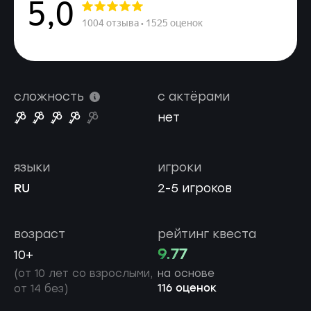
сложность
с актёрами
нет
языки
игроки
RU
2-5 игроков
возраст
рейтинг квеста
9.77
10+
(от 10 лет со взрослыми,
на основе
116 оценок
от 14 без)