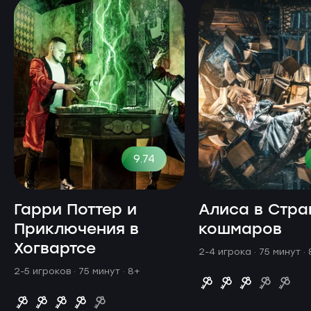
9.74
Гарри Поттер и
Алиса в Стра
Приключения в
кошмаров
Хогвартсе
2-4 игрока · 75 минут
·
2-5 игроков · 75 минут
· 8+