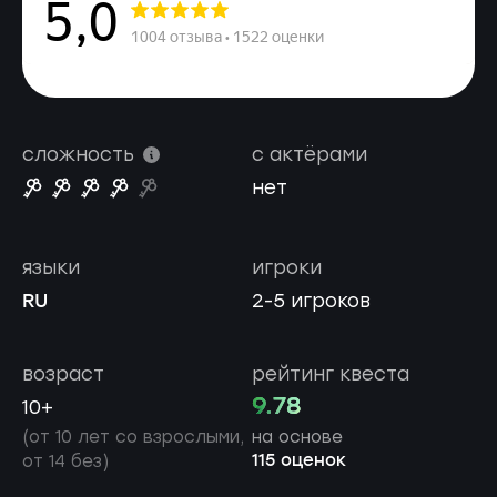
сложность
с актёрами
нет
языки
игроки
RU
2-5 игроков
возраст
рейтинг квеста
9.78
10+
(от 10 лет со взрослыми,
на основе
115 оценок
от 14 без)