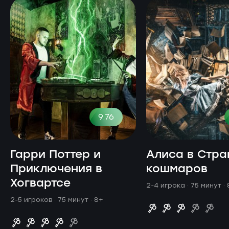
9.76
Гарри Поттер и
Алиса в Стра
Приключения в
кошмаров
Хогвартсе
2-4 игрока · 75 минут
·
2-5 игроков · 75 минут
· 8+