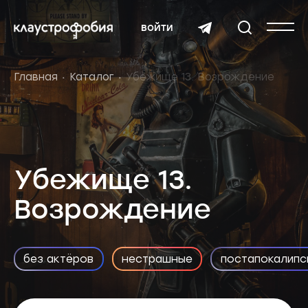
войти
Главная
Каталог
Убежище 13. Возрождение
Убежище 13.
Возрождение
без актёров
нестрашные
постапокалипс