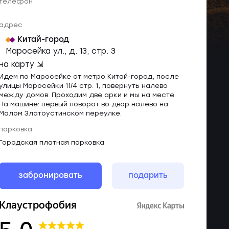
телефон
адрес
Китай-город
Маросейка ул., д. 13, cтр. 3
на карту ⇲
Идем по Маросейке от метро Китай-город, после
улицы Маросейки 11/4 стр. 1, повернуть налево
между домов. Проходим две арки и мы на месте.
На машине: первый поворот во двор налево на
Малом Златоустинском переулке.
парковка
Городская платная парковка
забронировать
подарить