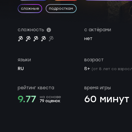
сложные
подросткам
сложность
с актёрами
нет
языки
возраст
RU
8+
(от 8 лет со взросл
рейтинг квеста
время игры
9.77
60 минут
на основе
79 оценок